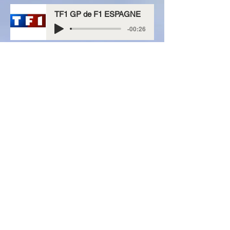
TF1 GP de F1 ESPAGNE
-00:26
HIT MACHINE
-00:32
PIWI+ (1H avec)
-00:35
Film "Le mariage du siècle"
-00:26
Competitions foot Canal+
-00:45