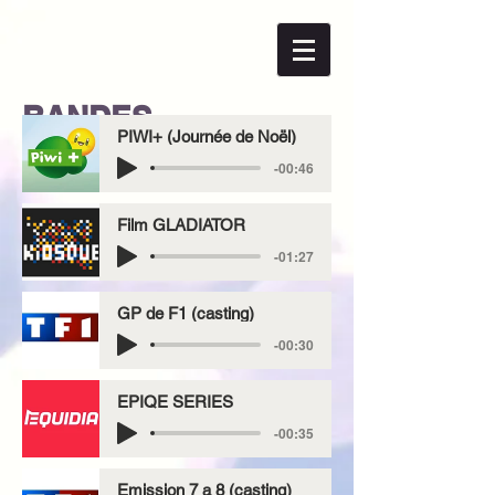
BANDES-
PIWI+ (Journée de Noël)
ANNONCES TV
-00:46
Film GLADIATOR
-01:27
GP de F1 (casting)
-00:30
EPIQE SERIES
-00:35
Emission 7 a 8 (casting)