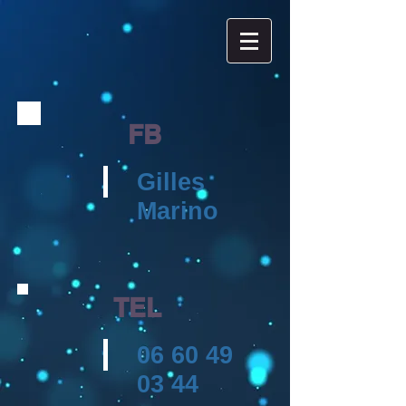
FB
Gilles
Marino
TEL
06 60 49
03 44